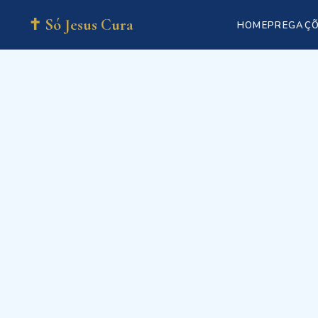
✝ Só Jesus Cura
HOME
PREGAÇ