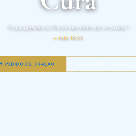
"O que pedirdes ao Pai em meu nome, ele vo-lo dará."
— João 16:23
✝ PEDIDO DE ORAÇÃO
▶ ASSISTIR PREGAÇÕE