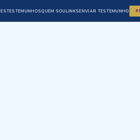
ÕES
TESTEMUNHOS
QUEM SOU
LINKS
ENVIAR TESTEMUNHO
P