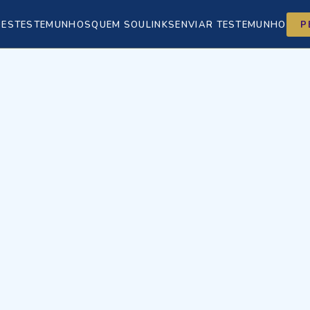
ÕES
TESTEMUNHOS
QUEM SOU
LINKS
ENVIAR TESTEMUNHO
P