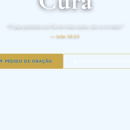
"O que pedirdes ao Pai em meu nome, ele vo-lo dará."
— João 16:23
✝ PEDIDO DE ORAÇÃO
▶ ASSISTIR PREGAÇÕE