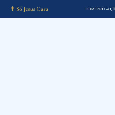
✝ Só Jesus Cura
HOME
PREGAÇ