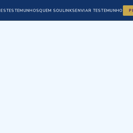
ÕES
TESTEMUNHOS
QUEM SOU
LINKS
ENVIAR TESTEMUNHO
P