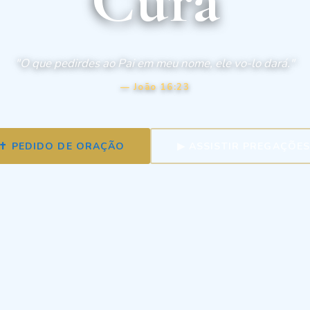
"O que pedirdes ao Pai em meu nome, ele vo-lo dará."
— João 16:23
✝ PEDIDO DE ORAÇÃO
▶ ASSISTIR PREGAÇÕE