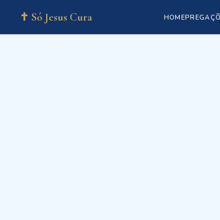
✝ Só Jesus Cura
HOME
PREGAÇ