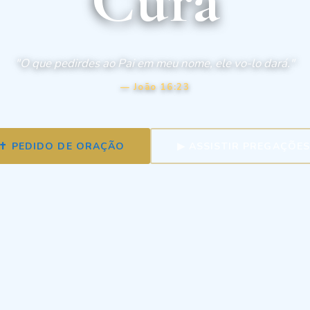
"O que pedirdes ao Pai em meu nome, ele vo-lo dará."
— João 16:23
✝ PEDIDO DE ORAÇÃO
▶ ASSISTIR PREGAÇÕE