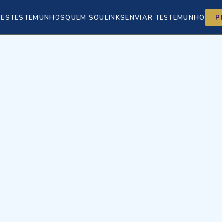
ÕES
TESTEMUNHOS
QUEM SOU
LINKS
ENVIAR TESTEMUNHO
P