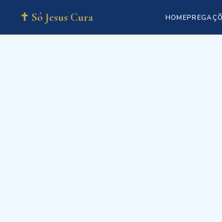
✝ Só Jesus Cura
HOME
PREGAÇ